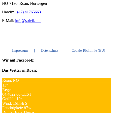
NO-7180, Roan, Norwegen
Handy:
+(47) 41765663
E-Mail:
info@solvika.de
Impressum
Datenschutz
Cookie-Richtlinie (EU)
Wir auf Facebook:
Das Wetter in Roan:
Roan, NO
13°
Regen
04:48
22:00 CEST
Gefühlt: 12
°C
Wind: 16
S
km/h
Feuchtigkeit: 87
%
Druck: 1007.11
mbar