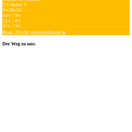
UV-Index: 0
So.
Mo.
Di.
14
/ 9
°C
°C
12
/ 8
°C
°C
11
/ 9
°C
°C
Roan, NO
die wettervorhersage ▸
Der Weg zu uns: