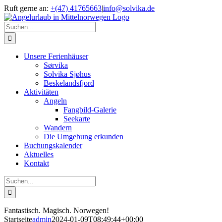
Zum
Ruft gerne an:
+(47) 41765663
|
info@solvika.de
Inhalt
Facebook
springen
Suche
nach:
Unsere Ferienhäuser
Sørvika
Solvika Sjøhus
Beskelandsfjord
Aktivitäten
Angeln
Fangbild-Galerie
Seekarte
Wandern
Die Umgebung erkunden
Buchungskalender
Aktuelles
Kontakt
Suche
nach:
Fantastisch. Magisch. Norwegen!
Startseite
admin
2024-01-09T08:49:44+00:00